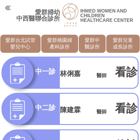
IHMED WOMEN AND
愛群婦幼
CHILDREN
中西醫聯合診所
HEALTHCARE CENTER
愛群台北試管
愛群桃園婦
愛群中
愛群兒童
嬰兒中心
產科診所
醫診所
成長診所
看診
中一診
林俐嘉
醫師
看診
中二診
陳建霖
醫師